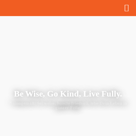
Be Wise, Go Kind, Live Fully.
* sinngemäß: Sei weise, handle friedvoll, lebe Dein Leben in
ganzer Fülle.