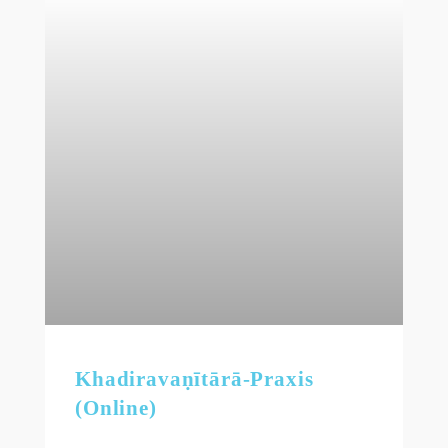
Khadiravaṇītārā-Praxis
(Online)